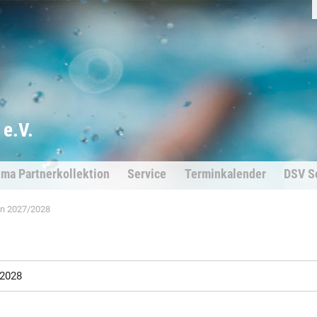
e.V.
ima Partnerkollektion
Service
Terminkalender
DSV S
en 2027/2028
.2028