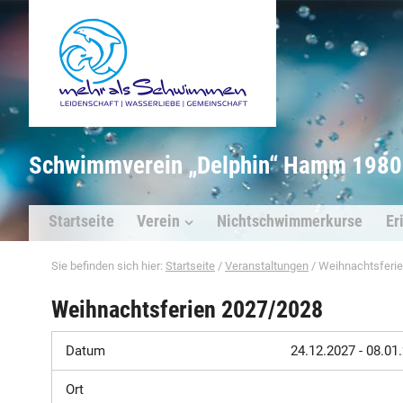
Schwimmverein „Delphin“ Hamm 1980 
Startseite
Verein
Nichtschwimmerkurse
Er
Sie befinden sich hier:
Startseite
/
Veranstaltungen
/
Weihnachtsferi
Weihnachtsferien 2027/2028
Datum
24.12.2027 - 08.01
Ort