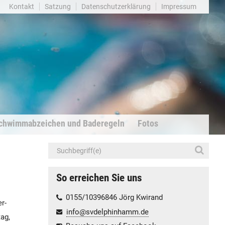
Kontakt
Satzung
Datenschutzerklärung
Impressum
chwimmabzeichen und Baderegeln
Fotos
So erreichen Sie uns
0155/10396846 Jörg Kwirand
r-
info@svdelphinhamm.de
ag,