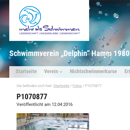
Schwimmverein „Delphin“ Hamm 1980 
Startseite
Verein
Nichtschwimmerkurse
Er
Sie befinden sich hier:
Startseite
/
Fotos
/
P1070877
P1070877
Veröffentlicht am 12.04.2016