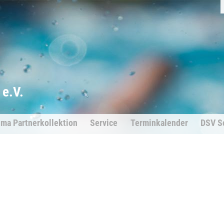
e.V.
ima Partnerkollektion
Service
Terminkalender
DSV S