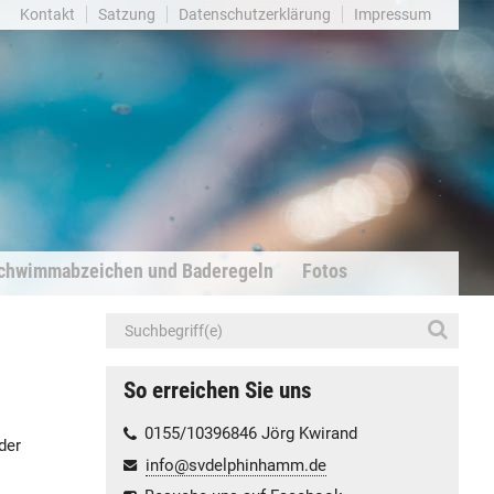
Kontakt
Satzung
Datenschutzerklärung
Impressum
chwimmabzeichen und Baderegeln
Fotos
So erreichen Sie uns
0155/10396846 Jörg Kwirand
der
info@svdelphinhamm.de