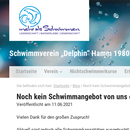
Schwimmverein „Delphin“ Hamm 1980 
Startseite
Verein
Nichtschwimmerkurse
Er
Sie befinden sich hier:
Startseite
/
Blog
/
Noch kein Schwimmangebot 
Noch kein Schwimmangebot von uns e
Veröffentlicht am 11.06.2021
Vielen Dank für den großen Zuspruch!
Aktuell sind jedoch alle Schwimmkapazitäten ausgebucht!