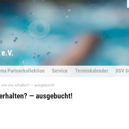
e.V.
ima Partnerkollektion
Service
Terminkalender
DSV S
von uns erhalten? — ausgebucht!
rhalten? — ausgebucht!